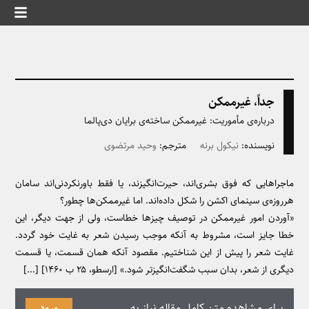
جداً، غیرممکن
درباره‌ی مأموریت: غیرممکن ساخته‌ی برايان دی‌پالما
نویسنده:
نیکول برنه
مترجم:
وحید مرتضوی
ماجراهایی که فوق بشری‌اند، حیرت‌انگیزند، یا فقط باورنکردنی‌اند سامان
هرروزه‌ی سینمای اکشن را شکل داده‌اند. اما غیرممکن‌ها چطور؟
«آوردن امور غیرممکن در توصیف چیزها خطاست، ولی از جهت دیگر، این
خطا جایز است، مشروط به آنکه موجب رسیدن شعر به غایت خود گردد.
غایت شعر را پیش از این شناختیم. مقصود آنکه همان قسمت، یا قسمت
دیگری از شعر، بدان سبب شگفت‌انگیزتر شود.» [ارسطو، ۲۵ ب ۱۴۶۰] [...]
برای مشاهده متن کامل مقاله نیاز به
ورود