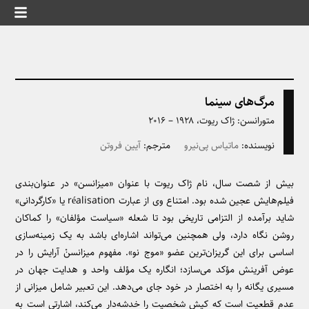
مرگ‌های سینما
متورانسن: ژاک ریوت، ۱۹۲۸ – ۲۰۱۶
نویسنده:
ماتیاس پی‌نیرو
مترجم:
آیین فروتن
بیش از شصت سال، نام ژاک ریوت با عنوان «میزانسن» در عنوان‌بندی
فیلم‌هایش عجین شده بود. امتناع وی از عبارت réalisation یا «کارگردانی»
شاید برآمده از التزامی تاریخی بود تا شعله «سیاست مؤلفان» را کماکان
روشن نگاه دارد، ولی همچنین می‌تواند اشاره‌ای باشد به یک زمینه‌سازی
اساسی برای این گریزان‌ترین عضو «موج نو». مفهوم میزانسنْ آرایش را در
عوض آفرینش مؤکد می‌سازد؛ انگاره یک مؤلف واحد و هدایت جهان در
مسیری یگانه را به اختصار در خود جای می‌دهد. این تعبیر شامل میزانی از
عدم ‌قطعیت است که کیش شخصیت را خدشه‌دار می‌کند، اشارتی است به